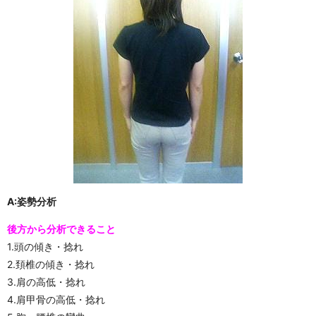
A:姿勢分析
後方から分析できること
1.頭の傾き・捻れ
2.頚椎の傾き・捻れ
3.肩の高低・捻れ
4.肩甲骨の高低・捻れ