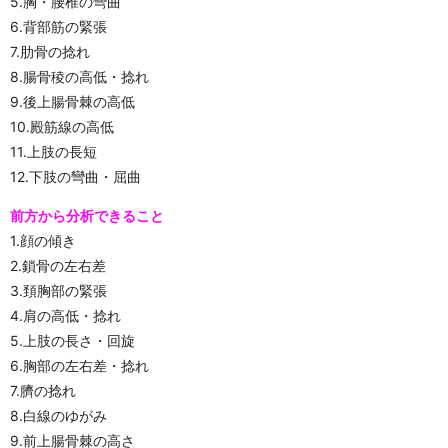
5.胸・腰椎の彎曲
6.背部筋の緊張
7.肋骨の捻れ
8.腸骨稜の高低・捻れ
9.後上腸骨棘の高低
10.殿筋線の高低
11.上肢の長短
12.下肢の彎曲・屈曲
前方から分析できること
1.顔の傾き
2.鎖骨の左右差
3.頚胸部の緊張
4.肩の高低・捻れ
5.上肢の長さ・回旋
6.胸部の左右差・捻れ
7.臍の捻れ
8.白線のゆがみ
9.前上腸骨棘の高さ