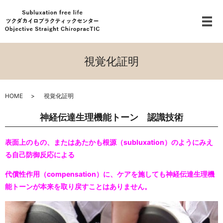
メ
視覚化証明
HOME
視覚化証明
神経伝達生理機能トーン 認識技術
表面上のもの、またはあたかも根源（subluxation）のようにみえ
る自己防御反応による
代償性作用（compensation）に、ケアを施しても神経伝達生理機
能トーンが本来を取り戻すことはありません。