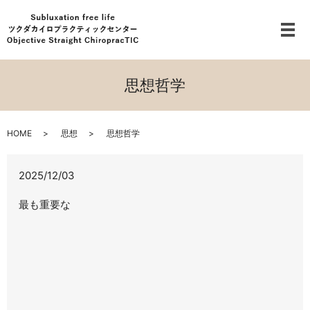
メ
思想哲学
HOME
思想
思想哲学
2025/12/03
最も重要な