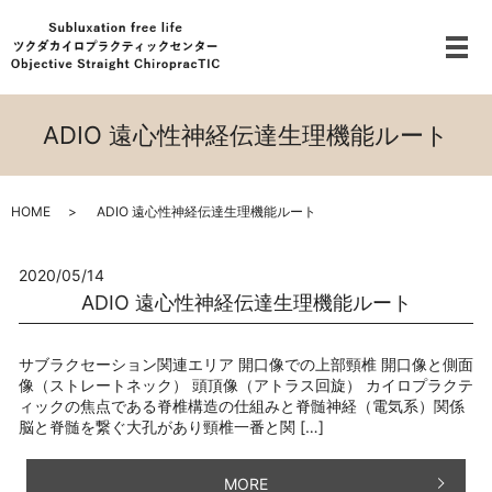
メ
ADIO 遠心性神経伝達生理機能ルート
HOME
ADIO 遠心性神経伝達生理機能ルート
2020/05/14
ADIO 遠心性神経伝達生理機能ルート
サブラクセーション関連エリア 開口像での上部頸椎 開口像と側面
像（ストレートネック） 頭頂像（アトラス回旋） カイロプラクテ
ィックの焦点である脊椎構造の仕組みと脊髄神経（電気系）関係
脳と脊髄を繋ぐ大孔があり頸椎一番と関 […]
MORE