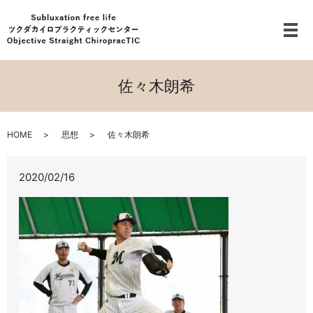
メ
佐々木朗希
HOME
思想
佐々木朗希
2020/02/16