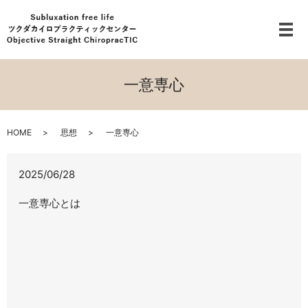
メ
一意専心
HOME
思想
一意専心
2025/06/28
一意専心とは