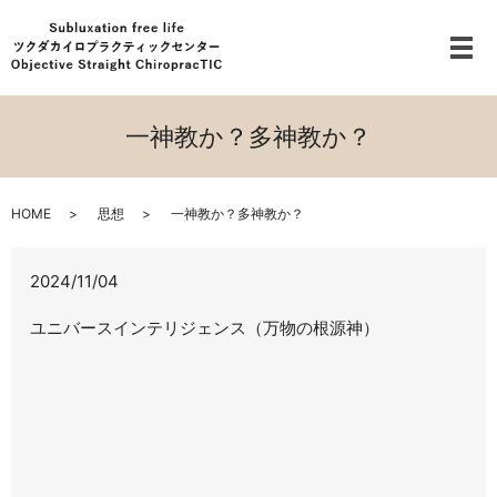
メ
一神教か？多神教か？
HOME
思想
一神教か？多神教か？
2024/11/04
ユニバースインテリジェンス（万物の根源神）