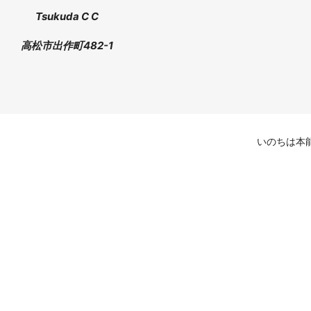
Tsukuda C C
高松市出作町482-1
いのちは本