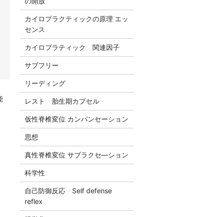
の開放
カイロプラクティックの原理 エッ
センス
カイロプラティック 関連因子
サブフリー
リーディング
能
レスト 胎生期カプセル
仮性脊椎変位 カンパンセーション
思想
真性脊椎変位 サブラクセ―ション
科学性
自己防御反応 Self defense
reflex