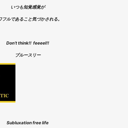
いつも知覚感覚が
ワフルであること気づかされる。
Don’t think!! feeeel!!
ブルースリー
Subluxation free life