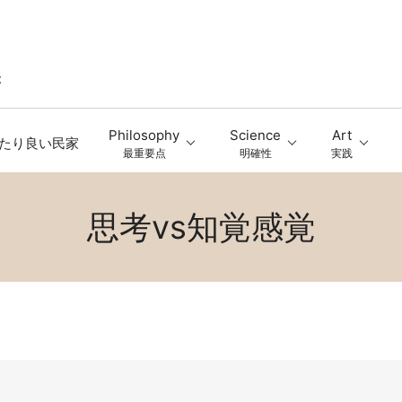
Philosophy
Science
Art
たり良い民家
最重要点
明確性
実践
思考vs知覚感覚